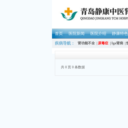
首页
医院新闻
医院介绍
静康特色
疾病导航：
肾功能不全
|
尿毒症
|
Iga肾病
|
共 0 页 0 条数据