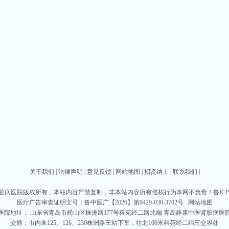
关于我们
|
法律声明
|
意见反馈
|
网站地图
|
招贤纳士
|
联系我们
|
脏病医院版权所有，本站内容严禁复制，非本站内容所有侵权行为本网不负责！
鲁ICP
医疗广告审查证明文号：
鲁中医广【2026】第0429-030-3702号
网站地图
医院地址： 山东省青岛市崂山区株洲路177号科苑经二路北端 青岛静康中医肾脏病医
交通：市内乘125、126、230株洲路车站下车，往北100米科苑经二纬三交界处