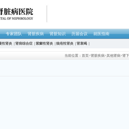
专家团队
肾脏疾病
肾脏知识
历届会议
就医指南
慢性肾炎
|
肾病综合症
|
紫癜性肾炎
|
狼疮性肾炎
|
肾衰竭
|
当前位置：
首页
>
肾脏疾病
>
其他肾病
>
肾