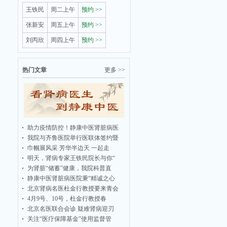
王铁民
周二上午
预约 >>
张新安
周五上午
预约 >>
刘丙欣
周四上午
预约 >>
热门文章
更多 >>
助力疫情防控！静康中医肾脏病医
我院与齐鲁医院举行医联体签约暨
巾帼展风采 芳华半边天 一起走
明天，肾病专家王铁民院长与你“
为肾脏“储蓄”健康，我院科普直
静康中医肾脏病医院秉“精诚之心
北京肾病名医杜金行教授要来青会
4月9号、10号，杜金行教授春
北京名医联合会诊 疑难肾病迎刃
关注“医疗保障基金”使用监督管