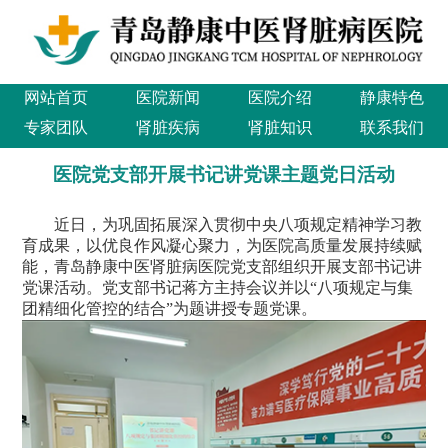
网站首页
医院新闻
医院介绍
静康特色
专家团队
肾脏疾病
肾脏知识
联系我们
医院党支部开展书记讲党课主题党日活动
近日，为巩固拓展深入贯彻中央八项规定精神学习教
育成果，以优良作风凝心聚力，为医院高质量发展持续赋
能，青岛静康中医肾脏病医院党支部组织开展支部书记讲
党课活动。党支部书记蒋方主持会议并以“八项规定与集
团精细化管控的结合”为题讲授专题党课。